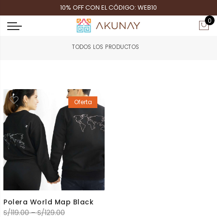
10% OFF CON EL CÓDIGO: WEB10
0
Oferta
Polera World Map Black
S/
119.00
–
S/
129.00